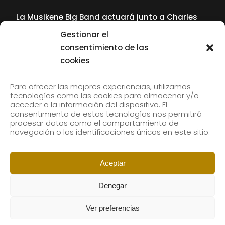
La Musikene Big Band actuará junto a Charles
Tolliver en el 61 Jazzaldia
Gestionar el
17 July, 2026
consentimiento de las
cookies
SUBSCRIBE TO OUR NEWSLETTER
Para ofrecer las mejores experiencias, utilizamos
tecnologías como las cookies para almacenar y/o
acceder a la información del dispositivo. El
consentimiento de estas tecnologías nos permitirá
Subscribe to our newsletter to receive our news by
procesar datos como el comportamiento de
email.
navegación o las identificaciones únicas en este sitio.
Aceptar
Denegar
Ver preferencias