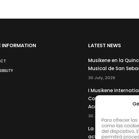
 INFORMATION
LATEST NEWS
Musikene en la Quin
ACT
Musical de San Seba
IBILITY
30 July, 2026
I Musikene Internatio
Competition for You
Ge
Accordionists
30 July, 2026
Para ofrecer las
como las cookie
La Musikene Big Ban
del dispositivo.
actuará junto a Cha
permitirá proc