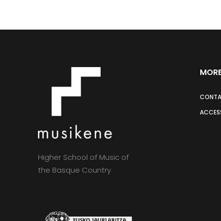
MORE
CONT
ACCESS
Higher School of Music of
the Basque Country