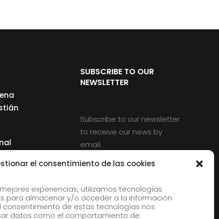
SUBSCRIBE TO OUR
NEWSLETTER
cena
stián
Subscribe to our newsletter
to receive our news by
nal
email.
ng
stionar el consentimiento de las cookies
 mejores experiencias, utilizamos tecnologías
s para almacenar y/o acceder a la información
d
 El consentimiento de estas tecnologías nos
rles
esar datos como el comportamiento de