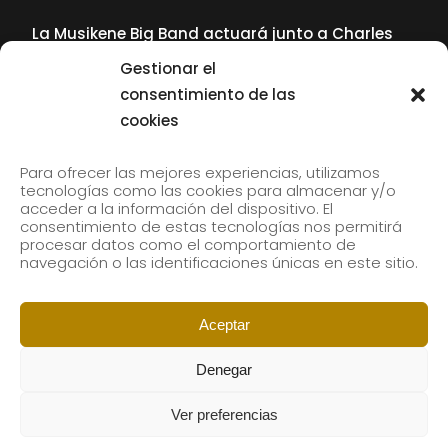
La Musikene Big Band actuará junto a Charles
Tolliver en el 61 Jazzaldia
Gestionar el
17 July, 2026
consentimiento de las
cookies
SUBSCRIBE TO OUR NEWSLETTER
Para ofrecer las mejores experiencias, utilizamos
tecnologías como las cookies para almacenar y/o
acceder a la información del dispositivo. El
consentimiento de estas tecnologías nos permitirá
Subscribe to our newsletter to receive our news by
procesar datos como el comportamiento de
email.
navegación o las identificaciones únicas en este sitio.
Aceptar
Denegar
Ver preferencias