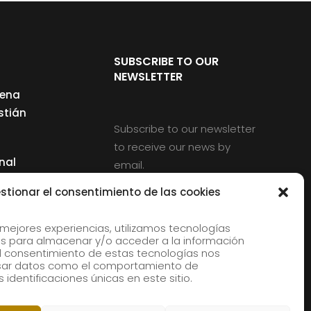
SUBSCRIBE TO OUR
NEWSLETTER
cena
stián
Subscribe to our newsletter
to receive our news by
nal
email.
ng
stionar el consentimiento de las cookies
 mejores experiencias, utilizamos tecnologías
s para almacenar y/o acceder a la información
d
 El consentimiento de estas tecnologías nos
rles
esar datos como el comportamiento de
 identificaciones únicas en este sitio.
aldia