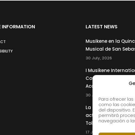
 INFORMATION
LATEST NEWS
Musikene en la Quin
ACT
Musical de San Seba
IBILITY
30 July, 2026
I Musikene Internatio
Competition for You
Ge
Accordionists
30 July, 2026
Para ofrecer las
como las cookie
La Musikene Big Ban
del dispositivo.
actuará junto a Cha
permitirá proc
navegación o las
Tolliver en el 61 Jazz
17 July, 2026