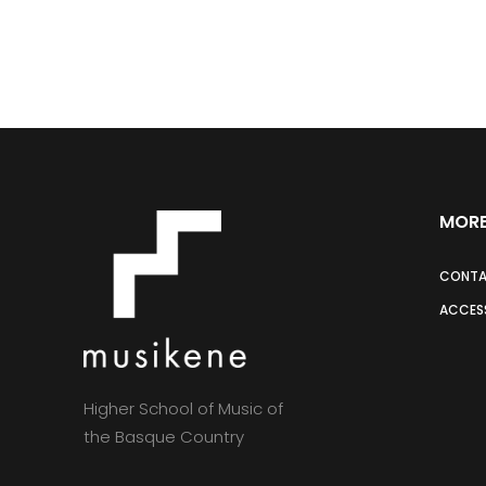
MORE
CONT
ACCESS
Higher School of Music of
the Basque Country