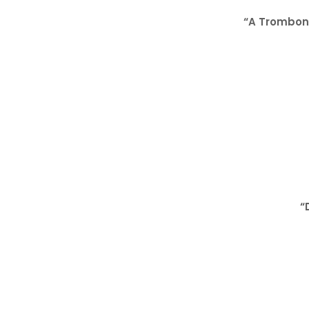
“A Trombone
“