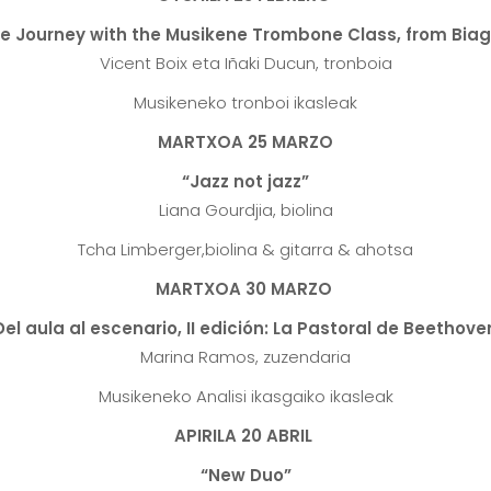
 Journey with the Musikene Trombone Class, from Biag
Vicent Boix eta Iñaki Ducun, tronboia
Musikeneko tronboi ikasleak
MARTXOA 25 MARZO
“Jazz not jazz”
Liana Gourdjia, biolina
Tcha Limberger,biolina & gitarra & ahotsa
MARTXOA 30 MARZO
Del aula al escenario, II edición: La Pastoral de Beethove
Marina Ramos, zuzendaria
Musikeneko Analisi ikasgaiko ikasleak
APIRILA 20 ABRIL
“New Duo”