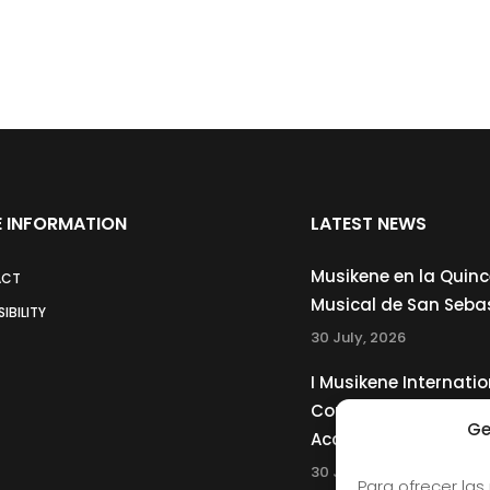
 INFORMATION
LATEST NEWS
Musikene en la Quin
ACT
Musical de San Seba
IBILITY
30 July, 2026
I Musikene Internatio
Competition for You
Ge
Accordionists
30 July, 2026
Para ofrecer las