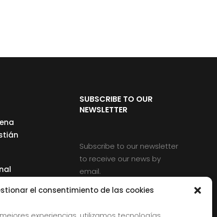
SUBSCRIBE TO OUR
NEWSLETTER
cena
stián
Subscribe to our newsletter
to receive our news by
nal
email.
ng
stionar el consentimiento de las cookies
 mejores experiencias, utilizamos tecnologías