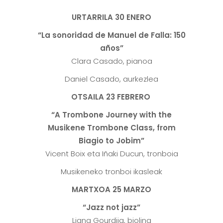
URTARRILA 30 ENERO
“La sonoridad de Manuel de Falla: 150
años”
Clara Casado, pianoa
Daniel Casado, aurkezlea
OTSAILA 23 FEBRERO
“A Trombone Journey with the
Musikene Trombone Class, from
Biagio to Jobim”
Vicent Boix eta Iñaki Ducun, tronboia
Musikeneko tronboi ikasleak
MARTXOA 25 MARZO
“Jazz not jazz”
Liana Gourdjia, biolina