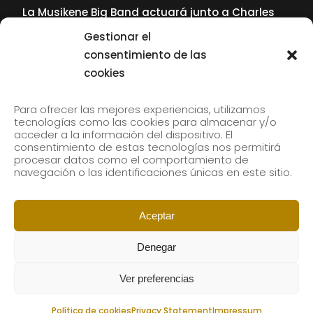
La Musikene Big Band actuará junto a Charles
Tolliver en el 61 Jazzaldia
Gestionar el
17 July, 2026
consentimiento de las
cookies
SUBSCRIBE TO OUR NEWSLETTER
Para ofrecer las mejores experiencias, utilizamos
tecnologías como las cookies para almacenar y/o
acceder a la información del dispositivo. El
consentimiento de estas tecnologías nos permitirá
Subscribe to our newsletter to receive our news by
procesar datos como el comportamiento de
email.
navegación o las identificaciones únicas en este sitio.
Aceptar
Denegar
Ver preferencias
Política de cookies
Privacy Statement
Impressum