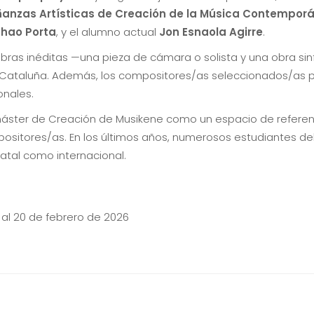
eñanzas Artísticas de Creación de la Música Contempor
hao Porta
, y el alumno actual
Jon Esnaola Agirre
.
ras inéditas —una pieza de cámara o solista y una obra si
ataluña. Además, los compositores/as seleccionados/as part
onales.
áster de Creación de Musikene como un espacio de referencia
positores/as. En los últimos años, numerosos estudiantes de
atal como internacional.
 1 al 20 de febrero de 2026