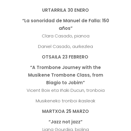
URTARRILA 30 ENERO
“La sonoridad de Manuel de Falla: 150
años”
Clara Casado, pianoa
Daniel Casado, aurkezlea
OTSAILA 23 FEBRERO
“A Trombone Journey with the
Musikene Trombone Class, from
Biagio to Jobim”
Vicent Boix eta Iñaki Ducun, tronboia
Musikeneko tronboi ikasleak
MARTXOA 25 MARZO
“Jazz not jazz”
Liana Gourdjia, biolina