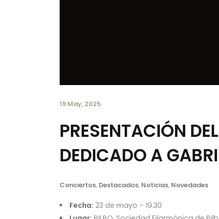
19 May, 2025
PRESENTACIÓN DEL
DEDICADO A GABRI
Conciertos
,
Destacados
,
Noticias
,
Novedades
Fecha:
23 de mayo – 19:30
Lugar:
BILBO. Sociedad Filarmónica de Bil