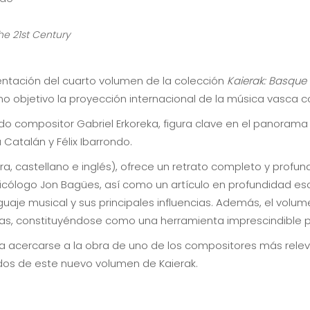
he 21st Century
entación del cuarto volumen de la colección
Kaierak: Basque
omo objetivo la proyección internacional de la música vasca
do compositor Gabriel Erkoreka, figura clave en el panorama
Catalán y Félix Ibarrondo.
ra, castellano e inglés), ofrece un retrato completo y profund
icólogo Jon Bagües, así como un artículo en profundidad escr
guaje musical y sus principales influencias. Además, el volum
icas, constituyéndose como una herramienta imprescindible pa
a acercarse a la obra de uno de los compositores más relev
os de este nuevo volumen de Kaierak.