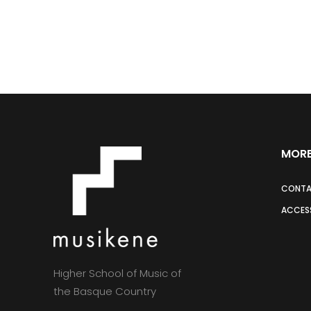
MORE
CONT
ACCESS
Higher School of Music of
the Basque Country