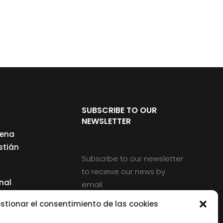
SUBSCRIBE TO OUR
NEWSLETTER
cena
stián
Subscribe to our newsletter
to receive our news by
nal
email.
ng
stionar el consentimiento de las cookies