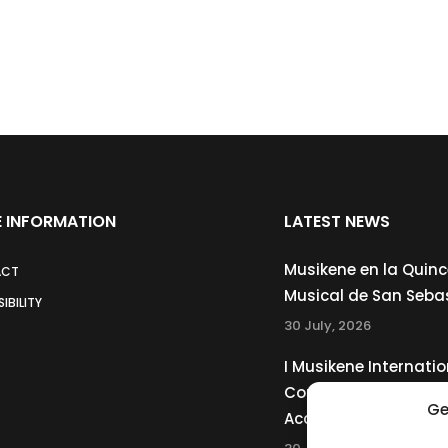
 INFORMATION
LATEST NEWS
Musikene en la Quin
ACT
Musical de San Seba
IBILITY
30 July, 2026
I Musikene Internatio
Competition for You
Ge
Accordionists