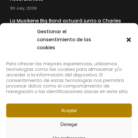
30 July, 2026
La Musikene Big Band actuará junto a Charles
Tolliver en el 61 Jazzaldia
Gestionar el
17 July, 2026
consentimiento de las
cookies
SUBSCRIBE TO OUR NEWSLETTER
Para ofrecer las mejores experiencias, utilizamos
tecnologías como las cookies para almacenar y/o
acceder a la información del dispositivo. El
consentimiento de estas tecnologías nos permitirá
Subscribe to our newsletter to receive our news by
procesar datos como el comportamiento de
email.
navegación o las identificaciones únicas en este sitio.
Aceptar
Denegar