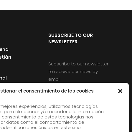
SUBSCRIBE TO OUR
NEWSLETTER
cena
stián
Subscribe to our newsletter
to receive our news by
nal
email.
ng
stionar el consentimiento de las cookies
 mejores experiencias, utilizamos tecnologías
s para almacenar y/o acceder a la información
d
 El consentimiento de estas tecnologías nos
rles
esar datos como el comportamiento de
 identificaciones únicas en este sitio.
aldia