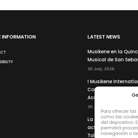
 INFORMATION
LATEST NEWS
Musikene en la Quin
ACT
Musical de San Seba
IBILITY
30 July, 2026
I Musikene Internatio
Competition for You
Ge
Accordionists
30 July, 2026
Para ofrecer las
como las cookie
La Musikene Big Ban
del dispositivo.
actuará junto a Cha
permitirá proc
navegación o las
Tolliver en el 61 Jazz