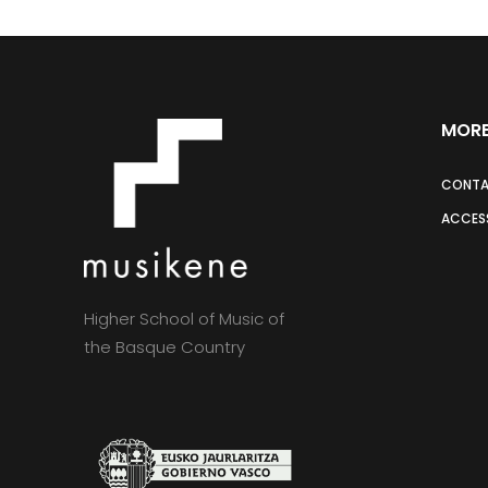
MORE
CONT
ACCESS
Higher School of Music of
the Basque Country