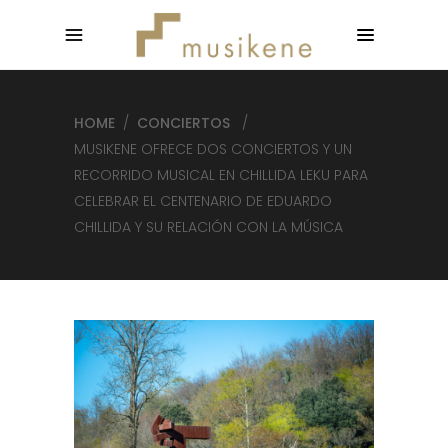
HOME
/
CONCIERTOS
/
MUSIKENE OFRECE DOS CONCIERTOS Y UN
RECORRIDO MUSICAL EN CHILLIDA LEKU PARA
CELEBRAR EL CENTENARIO DE EDUARDO
CHILLIDA Y SU RELACIÓN CON LA MÚSICA