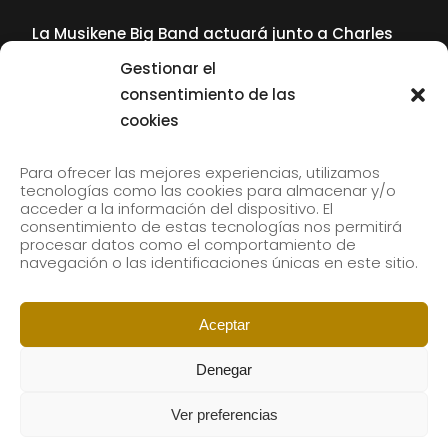
La Musikene Big Band actuará junto a Charles
Tolliver en el 61 Jazzaldia
Gestionar el
17 July, 2026
consentimiento de las
cookies
SUBSCRIBE TO OUR NEWSLETTER
Para ofrecer las mejores experiencias, utilizamos
tecnologías como las cookies para almacenar y/o
acceder a la información del dispositivo. El
consentimiento de estas tecnologías nos permitirá
Subscribe to our newsletter to receive our news by
procesar datos como el comportamiento de
email.
navegación o las identificaciones únicas en este sitio.
Aceptar
Denegar
Ver preferencias