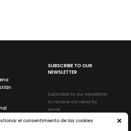
SUBSCRIBE TO OUR
NEWSLETTER
cena
stián
Subscribe to our newsletter
to receive our news by
nal
email.
ng
stionar el consentimiento de las cookies