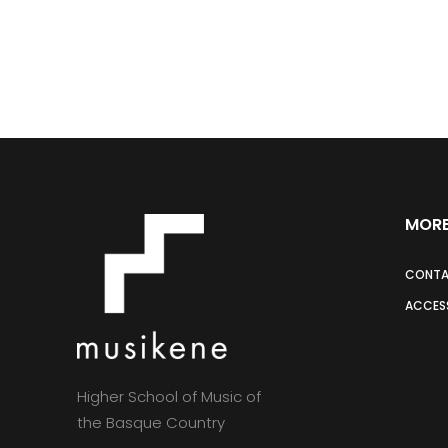
MORE
CONT
ACCESS
Higher School of Music of
the Basque Country