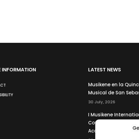
 INFORMATION
LATEST NEWS
Musikene en la Quin
ACT
Musical de San Seba
IBILITY
30 July, 2026
I Musikene Internatio
Competition for You
Ge
Accordionists