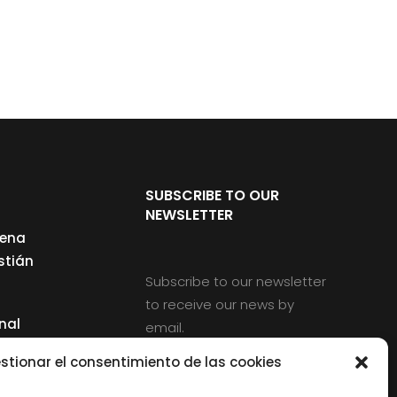
SUBSCRIBE TO OUR
NEWSLETTER
cena
stián
Subscribe to our newsletter
to receive our news by
nal
email.
ng
stionar el consentimiento de las cookies