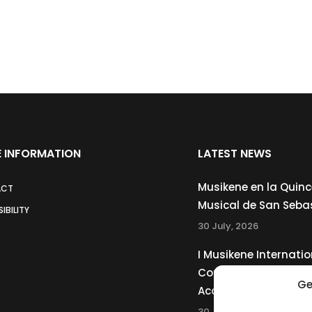
 INFORMATION
LATEST NEWS
Musikene en la Quin
ACT
Musical de San Seba
IBILITY
30 July, 2026
I Musikene Internatio
Competition for You
Ge
Accordionists
30 July, 2026