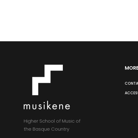
MORE
CONT
ACCESS
Higher School of Music of
the Basque Country