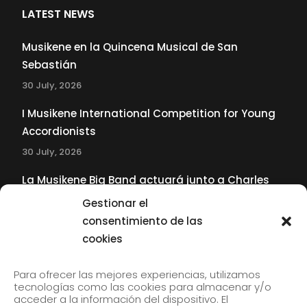
LATEST NEWS
Musikene en la Quincena Musical de San
Sebastián
30 July, 2026
I Musikene International Competition for Young
Accordionists
30 July, 2026
La Musikene Big Band actuará junto a Charles
Tolliver en el 61 Jazzaldia
Gestionar el
17 July, 2026
consentimiento de las
cookies
SUBSCRIBE TO OUR NEWSLETTER
Para ofrecer las mejores experiencias, utilizamos
tecnologías como las cookies para almacenar y/o
acceder a la información del dispositivo. El