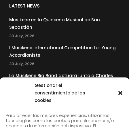
LATEST NEWS
Musikene en la Quincena Musical de San
Sebastián
30 July, 2026
I Musikene International Competition for Young
Accordionists
30 July, 2026
La Musikene Big Band actuará junto a Charles
Tolliver en el 61 Jazzaldia
Gestionar el
17 July, 2026
consentimiento de las
cookies
SUBSCRIBE TO OUR NEWSLETTER
Para ofrecer las mejores experiencias, utilizamos
tecnologías como las cookies para almacenar y/o
acceder a la información del dispositivo. El