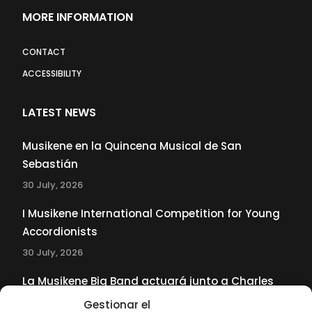
MORE INFORMATION
CONTACT
ACCESSIBILITY
LATEST NEWS
Musikene en la Quincena Musical de San
Sebastián
30 July, 2026
I Musikene International Competition for Young
Accordionists
30 July, 2026
La Musikene Big Band actuará junto a Charles
Tolliver en el 61 Jazzaldia
Gestionar el