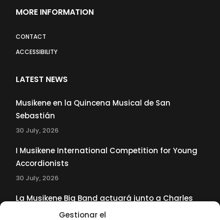
MORE INFORMATION
CONTACT
ACCESSIBILITY
LATEST NEWS
Musikene en la Quincena Musical de San
Sebastián
30 July, 2026
I Musikene International Competition for Young
Accordionists
30 July, 2026
La Musikene Big Band actuará junto a Charles
Tolliver en el 61 Jazzaldia
Gestionar el