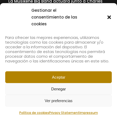
La Musikene Big Band actuará junto a Charles
Tolliver en el 61 Jazzaldia
Gestionar el
17 July, 2026
consentimiento de las
cookies
SUBSCRIBE TO OUR NEWSLETTER
Para ofrecer las mejores experiencias, utilizamos
tecnologías como las cookies para almacenar y/o
acceder a la información del dispositivo. El
consentimiento de estas tecnologías nos permitirá
Subscribe to our newsletter to receive our news by
procesar datos como el comportamiento de
email.
navegación o las identificaciones únicas en este sitio.
Aceptar
Denegar
Ver preferencias
Política de cookies
Privacy Statement
Impressum