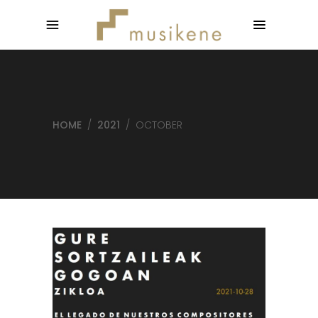
HOME
/
2021
/
OCTOBER