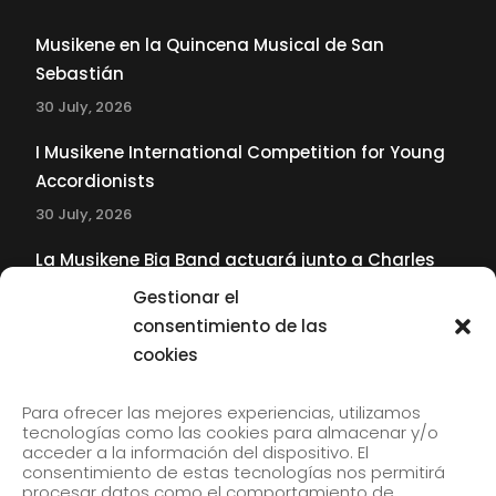
Musikene en la Quincena Musical de San
Sebastián
30 July, 2026
I Musikene International Competition for Young
Accordionists
30 July, 2026
La Musikene Big Band actuará junto a Charles
Tolliver en el 61 Jazzaldia
Gestionar el
17 July, 2026
consentimiento de las
cookies
SUBSCRIBE TO OUR NEWSLETTER
Para ofrecer las mejores experiencias, utilizamos
tecnologías como las cookies para almacenar y/o
acceder a la información del dispositivo. El
consentimiento de estas tecnologías nos permitirá
Subscribe to our newsletter to receive our news by
procesar datos como el comportamiento de