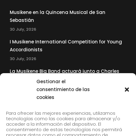
Musikene en la Quincena Musical de San
Sebastián
30 July, 2026
I Musikene International Competition for Young
Accordionists
30 July, 2026
La Musikene Big Band actuará junto a Charles
Tolliver en el 61 Jazzaldia
Gestionar el
17 July, 2026
consentimiento de las
cookies
SUBSCRIBE TO OUR NEWSLETTER
Para ofrecer las mejores experiencias, utilizamos
tecnologías como las cookies para almacenar y/o
acceder a la información del dispositivo. El
consentimiento de estas tecnologías nos permitirá
Subscribe to our newsletter to receive our news by
procesar datos como el comportamiento de