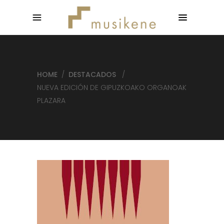
HOME
/
DESTACADOS
/
NUEVA EDICIÓN DE GIPUZKOAKO ORGANOAK
PLAZARA