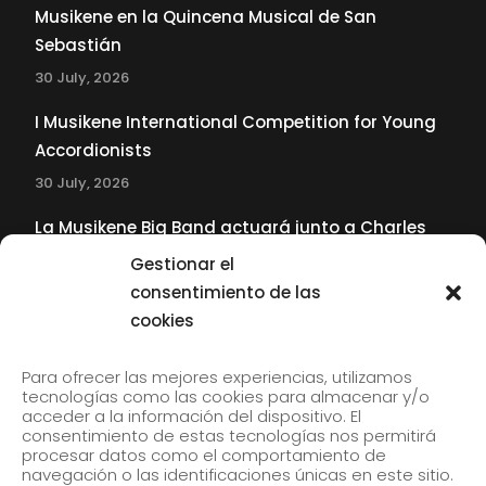
Musikene en la Quincena Musical de San
Sebastián
30 July, 2026
I Musikene International Competition for Young
Accordionists
30 July, 2026
La Musikene Big Band actuará junto a Charles
Tolliver en el 61 Jazzaldia
Gestionar el
17 July, 2026
consentimiento de las
cookies
SUBSCRIBE TO OUR NEWSLETTER
Para ofrecer las mejores experiencias, utilizamos
tecnologías como las cookies para almacenar y/o
acceder a la información del dispositivo. El
consentimiento de estas tecnologías nos permitirá
Subscribe to our newsletter to receive our news by
procesar datos como el comportamiento de
email.
navegación o las identificaciones únicas en este sitio.