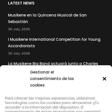
LATEST NEWS
Musikene en la Quincena Musical de San
Sebastián
30 July, 2026
I Musikene International Competition for Young
Accordionists
30 July, 2026
La Musikene Big Band actuará junto a Charles
Tolliver en el 61 Jazzaldia
Gestionar el
17 July, 2026
consentimiento de las
cookies
SUBSCRIBE TO OUR NEWSLETTER
Para ofrecer las mejores experiencias, utilizamos
tecnologías como las cookies para almacenar y/o
acceder a la información del dispositivo. El
consentimiento de estas tecnologías nos permitirá