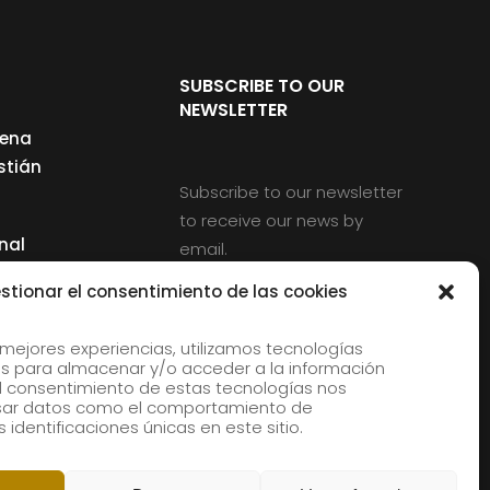
SUBSCRIBE TO OUR
NEWSLETTER
cena
stián
Subscribe to our newsletter
to receive our news by
nal
email.
ng
stionar el consentimiento de las cookies
 mejores experiencias, utilizamos tecnologías
s para almacenar y/o acceder a la información
d
 El consentimiento de estas tecnologías nos
rles
esar datos como el comportamiento de
 identificaciones únicas en este sitio.
aldia