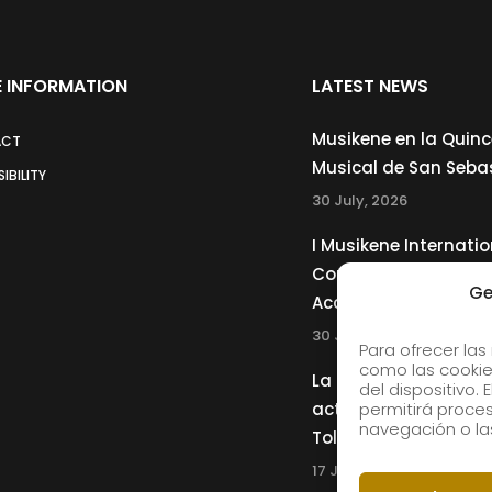
 INFORMATION
LATEST NEWS
Musikene en la Quin
ACT
Musical de San Seba
IBILITY
30 July, 2026
I Musikene Internatio
Competition for You
Ge
Accordionists
30 July, 2026
Para ofrecer las
como las cookie
La Musikene Big Ban
del dispositivo.
actuará junto a Cha
permitirá proc
navegación o las
Tolliver en el 61 Jazz
17 July, 2026