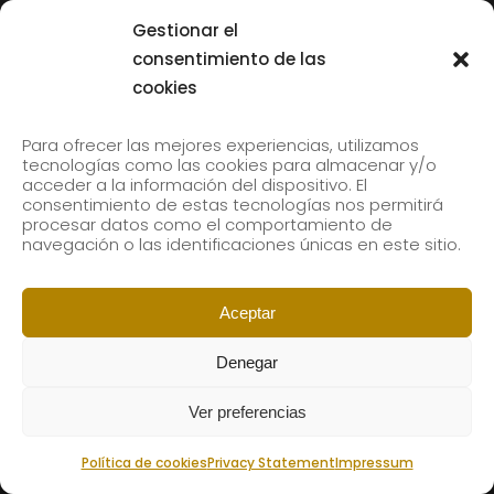
Tolliver en el 61 Jazzaldia
Gestionar el
17 July, 2026
consentimiento de las
cookies
SUBSCRIBE TO OUR NEWSLETTER
Para ofrecer las mejores experiencias, utilizamos
tecnologías como las cookies para almacenar y/o
acceder a la información del dispositivo. El
consentimiento de estas tecnologías nos permitirá
Subscribe to our newsletter to receive our news by
procesar datos como el comportamiento de
email.
navegación o las identificaciones únicas en este sitio.
Aceptar
Denegar
Ver preferencias
Política de cookies
Privacy Statement
Impressum