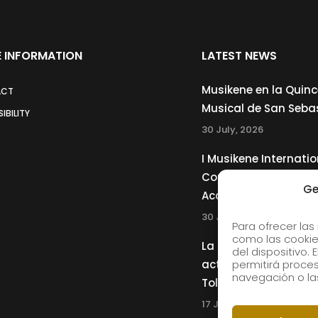
 INFORMATION
LATEST NEWS
Musikene en la Quin
ACT
Musical de San Seba
IBILITY
30 July, 2026
I Musikene Internatio
Competition for You
Ge
Accordionists
30 July, 2026
Para ofrecer las
como las cookie
La Musikene Big Ban
del dispositivo.
actuará junto a Cha
permitirá proc
navegación o las
Tolliver en el 61 Jazz
17 July, 2026