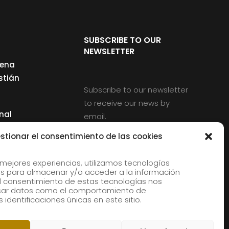
SUBSCRIBE TO OUR
NEWSLETTER
cena
stián
Subscribe to our newsletter
to receive our news by
nal
email.
ng
stionar el consentimiento de las cookies
 mejores experiencias, utilizamos tecnologías
s para almacenar y/o acceder a la información
d
 El consentimiento de estas tecnologías nos
rles
esar datos como el comportamiento de
 identificaciones únicas en este sitio.
aldia