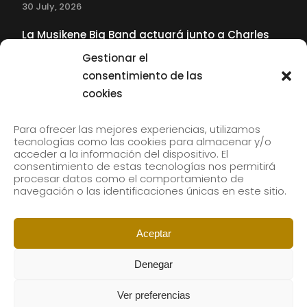
30 July, 2026
La Musikene Big Band actuará junto a Charles
Tolliver en el 61 Jazzaldia
Gestionar el
17 July, 2026
consentimiento de las
cookies
SUBSCRIBE TO OUR NEWSLETTER
Para ofrecer las mejores experiencias, utilizamos
tecnologías como las cookies para almacenar y/o
acceder a la información del dispositivo. El
consentimiento de estas tecnologías nos permitirá
Subscribe to our newsletter to receive our news by
procesar datos como el comportamiento de
email.
navegación o las identificaciones únicas en este sitio.
Aceptar
Denegar
Ver preferencias