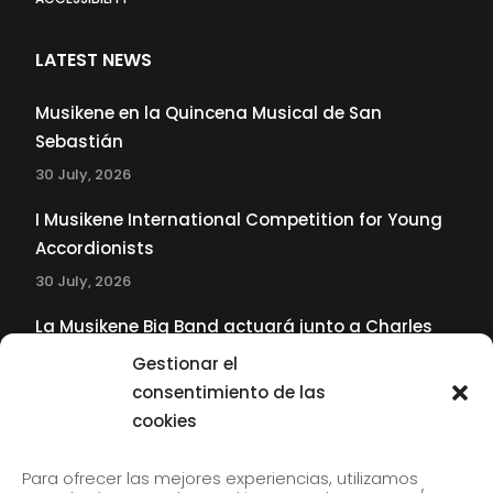
LATEST NEWS
Musikene en la Quincena Musical de San
Sebastián
30 July, 2026
I Musikene International Competition for Young
Accordionists
30 July, 2026
La Musikene Big Band actuará junto a Charles
Tolliver en el 61 Jazzaldia
Gestionar el
17 July, 2026
consentimiento de las
cookies
SUBSCRIBE TO OUR NEWSLETTER
Para ofrecer las mejores experiencias, utilizamos