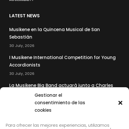
LATEST NEWS
Musikene en la Quincena Musical de San
Sebastián
30 July, 2026
I Musikene International Competition for Young
Accordionists
30 July, 2026
La Musikene Big Band actuará junto a Charles
Tolliver en el 61 Jazzaldia
Gestionar el
17 July, 2026
consentimiento de las
cookies
SUBSCRIBE TO OUR NEWSLETTER
Para ofrecer las mejores experiencias, utilizamos