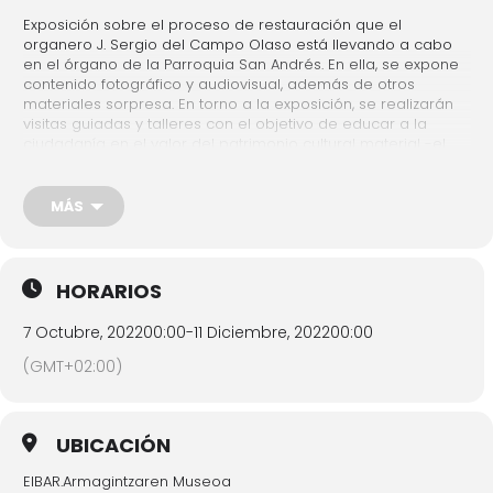
Exposición sobre el proceso de restauración que el
organero J. Sergio del Campo Olaso está llevando a cabo
en el órgano de la Parroquia San Andrés. En ella, se expone
contenido fotográfico y audiovisual, además de otros
materiales sorpresa. En torno a la exposición, se realizarán
visitas guiadas y talleres con el objetivo de educar a la
ciudadanía en el valor del patrimonio cultural material -el
órgano- e inmaterial -la organería asegurando el acceso
igualitario a la cultura.
MÁS
Exposición:
Del 7 octubre al 11 de diciembre
Visita guiada:
jueves 13 de octubre 18:00h y jueves 27
de octubre 18:00h
HORARIOS
Inscripción:
Gratis. Inscripción previa ( 943 70 84 46 –
7 Octubre, 2022
00:00
-
11 Diciembre, 2022
00:00
museoa@eibar.eus )
(GMT+02:00)
Organizadores: Musikene y Museo de la Industria Armera
Colaboradores: Ayuntamiento de Eibar, San Andrés Parrokia,
UBICACIÓN
KSIgune, Diputación Foral de Gipuzkoa, J. Sergio del Campo –
Basque Organ Building
EIBAR.Armagintzaren Museoa