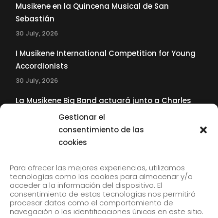
Musikene en la Quincena Musical de San
Sebastián
30 July, 2026
I Musikene International Competition for Young
Accordionists
30 July, 2026
La Musikene Big Band actuará junto a Charles
Tolliver en el 61 Jazzaldia
Gestionar el
17 July, 2026
consentimiento de las
cookies
SUBSCRIBE TO OUR NEWSLETTER
Para ofrecer las mejores experiencias, utilizamos
tecnologías como las cookies para almacenar y/o
acceder a la información del dispositivo. El
consentimiento de estas tecnologías nos permitirá
Subscribe to our newsletter to receive our news by
procesar datos como el comportamiento de
email.
navegación o las identificaciones únicas en este sitio.