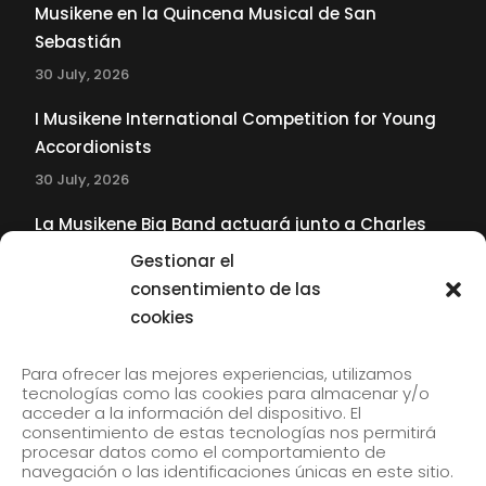
Musikene en la Quincena Musical de San
Sebastián
30 July, 2026
I Musikene International Competition for Young
Accordionists
30 July, 2026
La Musikene Big Band actuará junto a Charles
Tolliver en el 61 Jazzaldia
Gestionar el
17 July, 2026
consentimiento de las
cookies
SUBSCRIBE TO OUR NEWSLETTER
Para ofrecer las mejores experiencias, utilizamos
tecnologías como las cookies para almacenar y/o
acceder a la información del dispositivo. El
consentimiento de estas tecnologías nos permitirá
Subscribe to our newsletter to receive our news by
procesar datos como el comportamiento de
email.
navegación o las identificaciones únicas en este sitio.