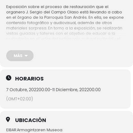
Exposición sobre el proceso de restauración que el
organero J. Sergio del Campo Olaso está llevando a cabo
en el órgano de la Parroquia San Andrés. En ella, se expone
contenido fotográfico y audiovisual, además de otros
materiales sorpresa. En torno a la exposición, se realizarán
visitas guiadas y talleres con el objetivo de educar a la
ciudadanía en el valor del patrimonio cultural material -el
órgano- e inmaterial -la organería asegurando el acceso
igualitario a la cultura.
MÁS
Exposición:
Del 7 octubre al 11 de diciembre
Visita guiada:
jueves 13 de octubre 18:00h y jueves 27
de octubre 18:00h
HORARIOS
Inscripción:
Gratis. Inscripción previa ( 943 70 84 46 –
7 Octubre, 2022
00:00
-
11 Diciembre, 2022
00:00
museoa@eibar.eus )
(GMT+02:00)
Organizadores: Musikene y Museo de la Industria Armera
Colaboradores: Ayuntamiento de Eibar, San Andrés Parrokia,
UBICACIÓN
KSIgune, Diputación Foral de Gipuzkoa, J. Sergio del Campo –
Basque Organ Building
EIBAR.Armagintzaren Museoa