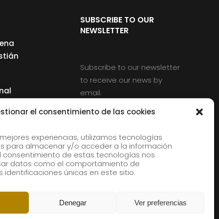
SUBSCRIBE TO OUR
NEWSLETTER
cena
stián
Subscribe to our newsletter
to receive our news by
nal
email.
ng
stionar el consentimiento de las cookies
 mejores experiencias, utilizamos tecnologías
s para almacenar y/o acceder a la información
d
 El consentimiento de estas tecnologías nos
rles
esar datos como el comportamiento de
 identificaciones únicas en este sitio.
aldia
Denegar
Ver preferencias