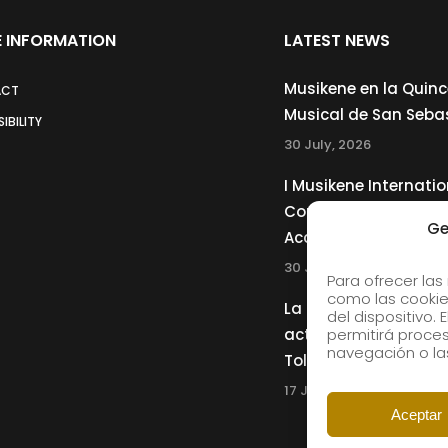
 INFORMATION
LATEST NEWS
Musikene en la Quin
ACT
Musical de San Seba
IBILITY
30 July, 2026
I Musikene Internatio
Competition for You
Ge
Accordionists
30 July, 2026
Para ofrecer las
como las cookie
La Musikene Big Ban
del dispositivo.
actuará junto a Cha
permitirá proc
navegación o las
Tolliver en el 61 Jazz
17 July, 2026
Aceptar