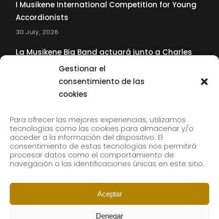
I Musikene International Competition for Young
Accordionists
30 July, 2026
La Musikene Big Band actuará junto a Charles
Tolliver en el 61 Jazzaldia
Gestionar el
17 July, 2026
consentimiento de las
cookies
SUBSCRIBE TO OUR NEWSLETTER
Para ofrecer las mejores experiencias, utilizamos
tecnologías como las cookies para almacenar y/o
acceder a la información del dispositivo. El
consentimiento de estas tecnologías nos permitirá
Subscribe to our newsletter to receive our news by
procesar datos como el comportamiento de
email.
navegación o las identificaciones únicas en este sitio.
Aceptar
Denegar