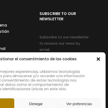
SUBSCRIBE TO OUR
NEWSLETTER
cena
stián
Subscribe to our newsletter
to receive our news by
nal
email.
ng
stionar el consentimiento de las cookies
 mejores experiencias, utilizamos tecnologías
s para almacenar y/o acceder a la información
d
 El consentimiento de estas tecnologías nos
rles
esar datos como el comportamiento de
 identificaciones únicas en este sitio.
aldia
Denegar
Ver preferencias