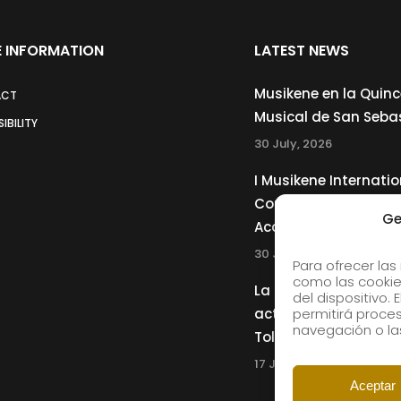
 INFORMATION
LATEST NEWS
Musikene en la Quin
ACT
Musical de San Seba
IBILITY
30 July, 2026
I Musikene Internatio
Competition for You
Ge
Accordionists
30 July, 2026
Para ofrecer las
como las cookie
La Musikene Big Ban
del dispositivo.
actuará junto a Cha
permitirá proc
navegación o las
Tolliver en el 61 Jazz
17 July, 2026
Aceptar