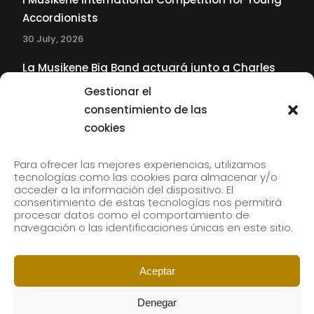
Accordionists
30 July, 2026
La Musikene Big Band actuará junto a Charles
Tolliver en el 61 Jazzaldia
Gestionar el
17 July, 2026
consentimiento de las
cookies
SUBSCRIBE TO OUR NEWSLETTER
Para ofrecer las mejores experiencias, utilizamos
tecnologías como las cookies para almacenar y/o
acceder a la información del dispositivo. El
consentimiento de estas tecnologías nos permitirá
Subscribe to our newsletter to receive our news by
procesar datos como el comportamiento de
email.
navegación o las identificaciones únicas en este sitio.
Aceptar
Denegar