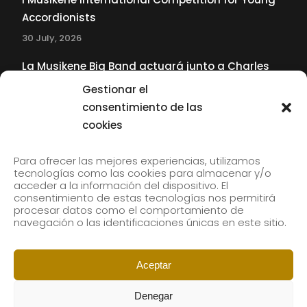
Accordionists
30 July, 2026
La Musikene Big Band actuará junto a Charles
Tolliver en el 61 Jazzaldia
Gestionar el
17 July, 2026
consentimiento de las
cookies
SUBSCRIBE TO OUR NEWSLETTER
Para ofrecer las mejores experiencias, utilizamos
tecnologías como las cookies para almacenar y/o
acceder a la información del dispositivo. El
consentimiento de estas tecnologías nos permitirá
Subscribe to our newsletter to receive our news by
procesar datos como el comportamiento de
email.
navegación o las identificaciones únicas en este sitio.
Aceptar
Denegar