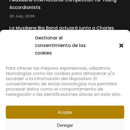
Accordionists
30 July, 2026
La Musikene Big Band actuará junto a Charles
Tolliver en el 61 Jazzaldia
Gestionar el
17 July, 2026
consentimiento de las
cookies
SUBSCRIBE TO OUR NEWSLETTER
Para ofrecer las mejores experiencias, utilizamos
tecnologías como las cookies para almacenar y/o
acceder a la información del dispositivo. El
consentimiento de estas tecnologías nos permitirá
Subscribe to our newsletter to receive our news by
procesar datos como el comportamiento de
email.
navegación o las identificaciones únicas en este sitio.
Aceptar
Denegar