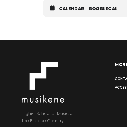
CALENDAR
GOOGLECAL
MORE
CONT
ACCESS
Higher School of Music of
the Basque Country