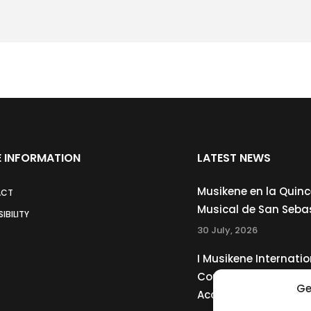
 INFORMATION
LATEST NEWS
Musikene en la Quin
ACT
Musical de San Seba
IBILITY
30 July, 2026
I Musikene Internatio
Competition for You
Ge
Accordionists