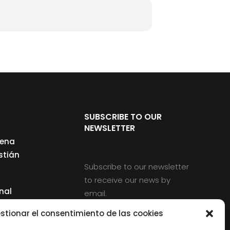
SUBSCRIBE TO OUR
NEWSLETTER
cena
stián
Subscribe to our newsletter
to receive our news by
nal
email.
ng
stionar el consentimiento de las cookies