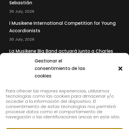
Sebastián
30 July, 2026
I Musikene International Competition for Young
Accordionists
30 July, 2026
La Musikene Big Band actuará junto a Charles
Tolliver en el 61 Jazzaldia
Gestionar el
17 July, 2026
consentimiento de las
cookies
SUBSCRIBE TO OUR NEWSLETTER
Para ofrecer las mejores experiencias, utilizamos
tecnologías como las cookies para almacenar y/o
acceder a la información del dispositivo. El
consentimiento de estas tecnologías nos permitirá
Subscribe to our newsletter to receive our news by
procesar datos como el comportamiento de
email.
navegación o las identificaciones únicas en este sitio.