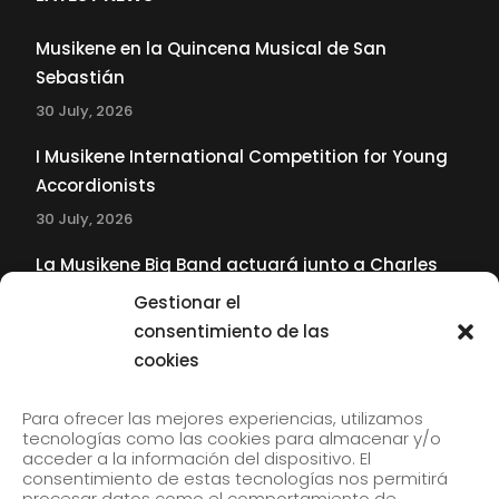
Musikene en la Quincena Musical de San
Sebastián
30 July, 2026
I Musikene International Competition for Young
Accordionists
30 July, 2026
La Musikene Big Band actuará junto a Charles
Tolliver en el 61 Jazzaldia
Gestionar el
17 July, 2026
consentimiento de las
cookies
SUBSCRIBE TO OUR NEWSLETTER
Para ofrecer las mejores experiencias, utilizamos
tecnologías como las cookies para almacenar y/o
acceder a la información del dispositivo. El
consentimiento de estas tecnologías nos permitirá
Subscribe to our newsletter to receive our news by
procesar datos como el comportamiento de