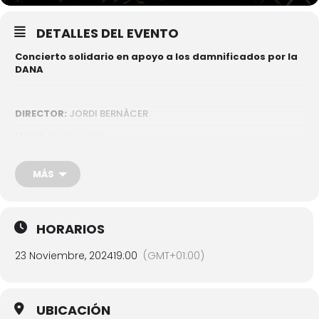
DETALLES DEL EVENTO
Concierto solidario en apoyo a los damnificados por la
DANA
DIRECTOR:
JORDI BERNÀCER
Maddi Arriola, violín
MÁS
M. Ravel:
Alborada del Gracioso
C. Saint-Saëns:
Introducción y Rondó Caprichoso
I. Stravinsky:
La Consagración de la Primavera
HORARIOS
23 Noviembre, 2024
19:00
(GMT+01:00)
La entrada será con invitación que se podrá recoger a partir
de las 17:30 horas del mismo día del concierto en la entrada
del auditorio.
UBICACIÓN