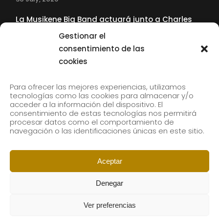
La Musikene Big Band actuará junto a Charles
Tolliver en el 61 Jazzaldia
Gestionar el
17 July, 2026
consentimiento de las
cookies
SUBSCRIBE TO OUR NEWSLETTER
Para ofrecer las mejores experiencias, utilizamos
tecnologías como las cookies para almacenar y/o
acceder a la información del dispositivo. El
consentimiento de estas tecnologías nos permitirá
Subscribe to our newsletter to receive our news by
procesar datos como el comportamiento de
email.
navegación o las identificaciones únicas en este sitio.
Aceptar
Denegar
Ver preferencias