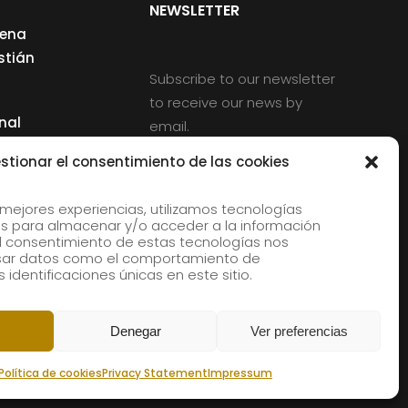
NEWSLETTER
cena
stián
Subscribe to our newsletter
to receive our news by
nal
email.
ng
stionar el consentimiento de las cookies
 mejores experiencias, utilizamos tecnologías
s para almacenar y/o acceder a la información
d
 El consentimiento de estas tecnologías nos
rles
esar datos como el comportamiento de
 identificaciones únicas en este sitio.
aldia
Denegar
Ver preferencias
Política de cookies
Privacy Statement
Impressum