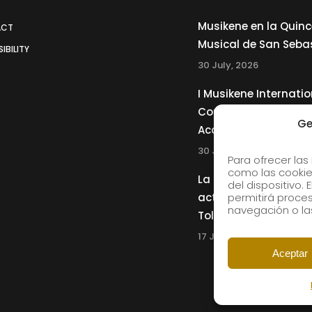
Musikene en la Quin
ACT
Musical de San Seba
IBILITY
30 July, 2026
I Musikene Internatio
Competition for You
Ge
Accordionists
30 July, 2026
Para ofrecer las
como las cookie
La Musikene Big Ban
del dispositivo.
actuará junto a Cha
permitirá proc
navegación o las
Tolliver en el 61 Jazz
17 July, 2026
Aceptar