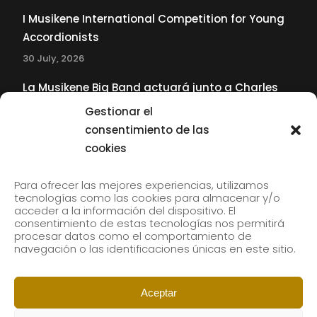
I Musikene International Competition for Young
Accordionists
30 July, 2026
La Musikene Big Band actuará junto a Charles
Tolliver en el 61 Jazzaldia
Gestionar el
17 July, 2026
consentimiento de las
cookies
SUBSCRIBE TO OUR NEWSLETTER
Para ofrecer las mejores experiencias, utilizamos
tecnologías como las cookies para almacenar y/o
acceder a la información del dispositivo. El
consentimiento de estas tecnologías nos permitirá
Subscribe to our newsletter to receive our news by
procesar datos como el comportamiento de
email.
navegación o las identificaciones únicas en este sitio.
Aceptar