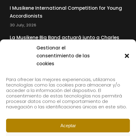
I Musikene International Competition for Young
Accordionists
30 July, 2026
La Musikene Big Band actuará junto a Charles
Tolliver en el 61 Jazzaldia
Gestionar el
17 July, 2026
consentimiento de las
cookies
SUBSCRIBE TO OUR NEWSLETTER
Para ofrecer las mejores experiencias, utilizamos
tecnologías como las cookies para almacenar y/o
acceder a la información del dispositivo. El
consentimiento de estas tecnologías nos permitirá
Subscribe to our newsletter to receive our news by
procesar datos como el comportamiento de
email.
navegación o las identificaciones únicas en este sitio.
Aceptar