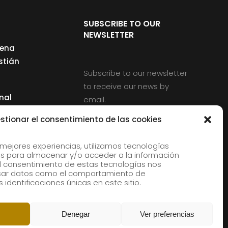
SUBSCRIBE TO OUR
NEWSLETTER
cena
stián
Subscribe to our newsletter
to receive our news by
nal
email.
ng
stionar el consentimiento de las cookies
 mejores experiencias, utilizamos tecnologías
s para almacenar y/o acceder a la información
d
 El consentimiento de estas tecnologías nos
rles
esar datos como el comportamiento de
 identificaciones únicas en este sitio.
aldia
Denegar
Ver preferencias