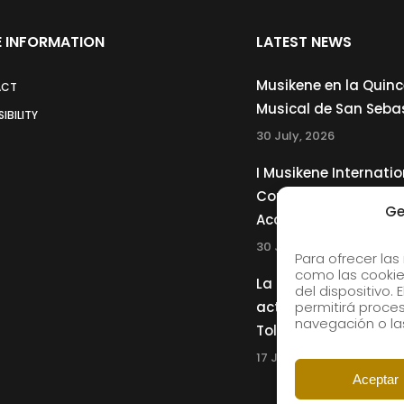
 INFORMATION
LATEST NEWS
Musikene en la Quin
ACT
Musical de San Seba
IBILITY
30 July, 2026
I Musikene Internatio
Competition for You
Ge
Accordionists
30 July, 2026
Para ofrecer las
como las cookie
La Musikene Big Ban
del dispositivo.
actuará junto a Cha
permitirá proc
navegación o las
Tolliver en el 61 Jazz
17 July, 2026
Aceptar