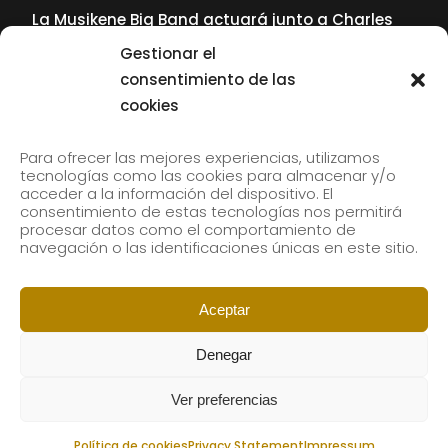
La Musikene Big Band actuará junto a Charles
Tolliver en el 61 Jazzaldia
Gestionar el
17 July, 2026
consentimiento de las
cookies
SUBSCRIBE TO OUR NEWSLETTER
Para ofrecer las mejores experiencias, utilizamos
tecnologías como las cookies para almacenar y/o
acceder a la información del dispositivo. El
consentimiento de estas tecnologías nos permitirá
Subscribe to our newsletter to receive our news by
procesar datos como el comportamiento de
email.
navegación o las identificaciones únicas en este sitio.
Aceptar
Denegar
Ver preferencias
Política de cookies
Privacy Statement
Impressum