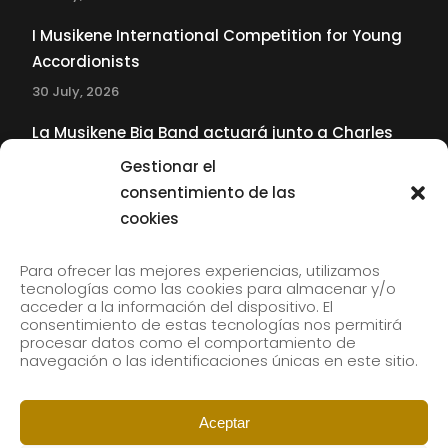
I Musikene International Competition for Young
Accordionists
30 July, 2026
La Musikene Big Band actuará junto a Charles
Tolliver en el 61 Jazzaldia
Gestionar el
17 July, 2026
consentimiento de las
cookies
SUBSCRIBE TO OUR NEWSLETTER
Para ofrecer las mejores experiencias, utilizamos
tecnologías como las cookies para almacenar y/o
acceder a la información del dispositivo. El
consentimiento de estas tecnologías nos permitirá
Subscribe to our newsletter to receive our news by
procesar datos como el comportamiento de
email.
navegación o las identificaciones únicas en este sitio.
Aceptar