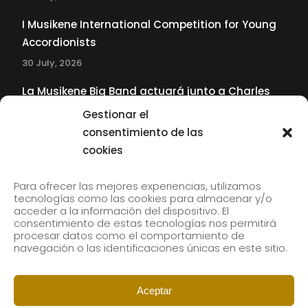
I Musikene International Competition for Young
Accordionists
30 July, 2026
La Musikene Big Band actuará junto a Charles
Tolliver en el 61 Jazzaldia
Gestionar el
17 July, 2026
consentimiento de las
cookies
SUBSCRIBE TO OUR NEWSLETTER
Para ofrecer las mejores experiencias, utilizamos
tecnologías como las cookies para almacenar y/o
acceder a la información del dispositivo. El
consentimiento de estas tecnologías nos permitirá
Subscribe to our newsletter to receive our news by
procesar datos como el comportamiento de
email.
navegación o las identificaciones únicas en este sitio.
Aceptar