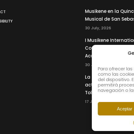
Musikene en la Quin
ACT
Musical de San Seba
IBILITY
30 July, 2026
I Musikene Internatio
Competition for You
Ge
Accordionists
30 July, 2026
Para ofrecer las
como las cookie
La Musikene Big Ban
del dispositivo.
actuará junto a Cha
permitirá proc
navegación o las
Tolliver en el 61 Jazz
17 July, 2026
Aceptar