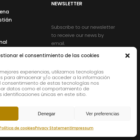
NEWSLETTER
cena
stián
Subscribe to our newsletter
to receive our news by
nal
email.
ng
stionar el consentimiento de las cookies
 mejores experiencias, utilizamos tecnologías
s para almacenar y/o acceder a la información
d
 El consentimiento de estas tecnologías nos
rles
esar datos como el comportamiento de
 identificaciones únicas en este sitio.
aldia
Denegar
Ver preferencias
Política de cookies
Privacy Statement
Impressum